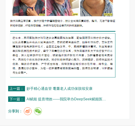
上一篇：
妙手精心通血管 耄耋老人成功保肢续安康
下一篇：
AI赋能 提质增效——我院举办DeepSeek赋能医…
分享到：