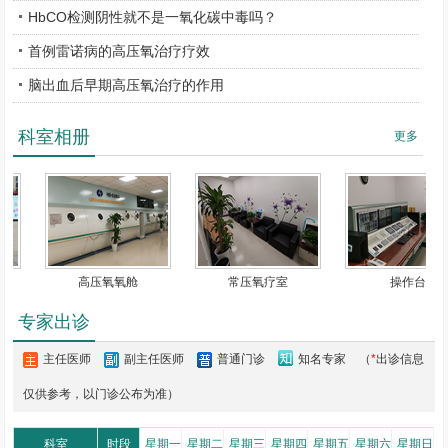
院，
高压氧科
承担了北京东部地区一氧化碳中毒以及其他危重症患者
HbCO检测阴性就不是一氧化碳中毒吗？
的救治工作，医护人员24小时待命，可随时给予开舱治疗。目前
高压
首例雷诺病的高压氧治疗疗效
氧科
诊疗疾病范围广泛，包括有害气体中毒、脑血管病、脑外伤、突
发性耳聋、耳鸣、皮瓣移植术后、难愈性伤口、
骨折
外伤、脊髓损伤
脑出血后早期高压氧治疗的作用
等多种急性缺血缺氧所致疾病。同时可为各年龄段人群提供高压氧治
疗，包括婴幼儿。根据患者情况提供适宜的吸氧用具，包括面罩、头
科室相册
更多
罩、头盔、婴儿平衡车等。
科室人员积极参与北京市及全国范围内的高压氧学术会议活动，
并连续3年参加全国高压氧医学主题宣传活动，举办义诊、免费高压
氧体验、健康宣讲等活动。定期进行继续教育讲座、健康宣教，与骨
科、神经科、全科等多科室联合开展治疗，为更多患者提供全面、优
高压氧氧舱
常压氧疗室
操作台
质的高压氧医疗服务，对于重症患者安排医护人员陪同治疗，以确保
治疗过程的安全有效，使高压氧治疗可以惠及更多人群，为北京城市
专家出诊
副中心的建设和发展提供了有效的医疗保障。
主任医师
副主任医师
普通门诊
知名专家
（
*
出诊信息
仅供参考，以门诊公布为准）
科室
时段
星期一
星期二
星期三
星期四
星期五
星期六
星期日