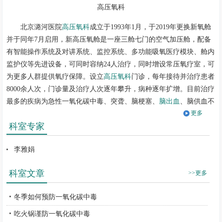
高压氧科
北京潞河医院
高压氧科
成立于1993年1月，于2019年更换新氧舱
并于同年7月启用，新高压氧舱是一座三舱七门的空气加压舱，配备
有智能操作系统及对讲系统、监控系统、多功能吸氧医疗模块、舱内
监护仪等先进设备，可同时容纳24人治疗，同时增设常压氧疗室，可
为更多人群提供氧疗保障。设立
高压氧科
门诊，每年接待并治疗患者
8000余人次，门诊量及治疗人次逐年攀升，病种逐年扩增。目前治疗
最多的疾病为急性一氧化碳中毒、突聋、脑梗塞、
脑出血
、脑供血不
更多
足、脑外伤、
骨折
、皮瓣移植等，均获得良好的疗效。
科室专家
目前共拥有医护技6人，均持有特种设备操作证及相关氧舱操作
证。其中副主任医师1人，住院医师1人，其中硕士研究生2人，均多
李雅娟
次参与进修学习，拥有丰富的高压氧临床治疗经验。拥有主管护师3
人，均有专业的高压氧治疗护理经验，并且定期参加院内技能考核和
科室文章
>>更多
业务培训。氧舱技师1人，熟练掌握氧舱操作、维修，负责日常氧舱
维护、保养等工作以确保氧舱安全正常运行。
冬季如何预防一氧化碳中毒
做为目前北京城市副中心唯一一家拥有高压氧舱的三级综合医
吃火锅谨防一氧化碳中毒