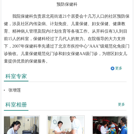
预防保健科
我院保健科负责原北苑街道21个居委会十几万人口的社区预防保
健，涉及社区内传染病、计划免疫、儿童保健、妇女保健、健康教
育、精神病人管理及院内计划生育等各项工作。从开科仅有3人到目
前15人的科室，保健科经过了几代人的努力。在院领导的大力支持
下，2007年保健科率先通过了北京市疾控中心“AAA”级规范化免疫门
诊验收。儿童保健规范化门诊和妇女保健AA级门诊，为辖区妇女儿
童提供优质的保健服务。
更多
因职能调整，自2025年6月起，潞河医院
预防保健科
不再承担原
科室专家
北苑街道基本公共卫生服务工作，包含儿童疫苗接种、儿童保健、妇
女保健（含领取北京市母子健康手册、入户访视）、辖区精神障碍患
张增莲
者管理、学校及辖区传染病管理及开具复课复工证明、老人免费
肺炎
和流感接种、居民在家去世开具死亡证明等，以上工作将均有北苑社
科室相册
更多
区卫生服务中心接管。具体接管时间及注意事项将在 “潞河医院保健
科”公众号上公布。北苑社区卫生服务中心地址：通州区中山街56号
院1号楼（帅府园二期9号底商）。