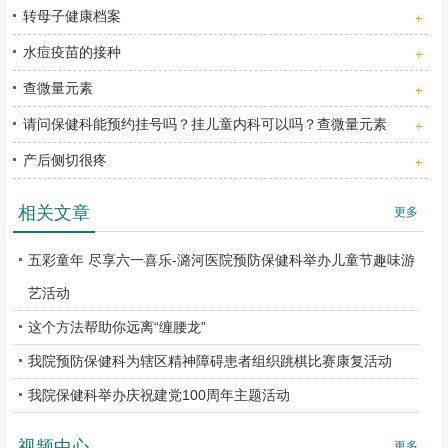
转母子健康档案
+
水痘疫苗的接种
+
查微量元素
+
请问保健科能预约挂号吗？挂儿童内科可以吗？查微量元素
+
产后侧切很疼
+
相关文章
更多
五彩童年 尽享六一喜乐-潞河医院预防保健科举办儿童节趣味游
艺活动
这个方法帮助你远离“缠腰龙”
我院预防保健科为辖区精神障碍患者组织跳棋比赛康复活动
我院保健科举办庆祝建党100周年主题活动
视频中心
更多