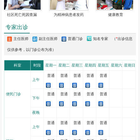
温馨提示：
1.成人自费疫苗（18周岁及以上）接种如乙肝疫苗、HPV（宫颈
社区死亡死因查漏
为精神病患者发药
健康教育
癌）疫苗、带状疱疹疫苗等仍然为工作日周一、周五两天全天接种。
专家出诊
预防保健科
咨询电话：
69543901-3242。
2.产后42-60天新生儿到潞河医院儿科门诊复查。
主任医师
副主任医师
普通门诊
知名专家
（
*
出诊信息
仅供参考，以门诊公布为准）
科室
时段
星期一
星期二
星期三
星期四
星期五
星期六
星期日
普通
普通
普通
普通
普通
上午
便民门诊
普通
普通
普通
普通
普通
下午
夜晚
普通
普通
普通
普通
普通
上午