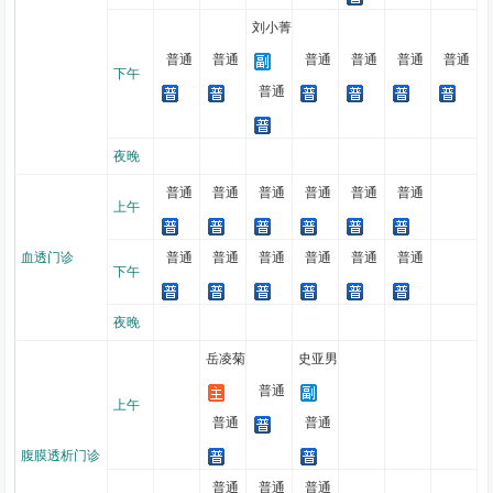
涵盖燕郊、香河、三河等周边地区，管理患者150余名，其中约41%
刘小菁
的患者使用自动化腹膜透析机透析(APD)。经过不断调整，现已形成
普通
普通
普通
普通
普通
普通
了较为规范的管理模式，可以独立开展常规腹膜透析置管、经皮穿刺
下午
普通
腹膜透析置管，能在外科协助下进行腹腔镜下导管复位术;对选择腹
透的患者能够进行分级管理，个性化定制治疗方案，腹透管理理念与
国内领先技术接轨，更好的改善患者的远期预后。
夜晚
肾内科门诊设有肾内科专科门诊，由具有丰富经验的肾内科医师
普通
普通
普通
普通
普通
普通
上午
轮流出诊，对肾内科常见疾病及疑难疾病进行常规门诊诊疗。同时，
设有知名专家门诊及专家门诊，进一步提升了门诊的诊疗质量。此
血透门诊
普通
普通
普通
普通
普通
普通
下午
外，自2018年起，
肾病中心
开始探索对慢性肾脏病患者的全程管理，
启动了肾活检随诊门诊、肾衰竭管理门诊及血管通路门诊等亚专业门
夜晚
诊，多个专科特色门诊成为慢性肾脏病患者全程管理的重要一环。
岳凌菊
史亚男
三、医护团队及工作量
普通
肾病中心
团队93人，其中医师团队成员21名，含主任医师3名，
上午
普通
普通
副主任医师5名，主治医师13名。医师中博士学位3名，在读博士3
腹膜透析门诊
名，硕士学位9名，学士学位6名。护理技师团队72人，其中主任护师
1名，主管护师及护师(士)68名，技师3名。
普通
普通
肾病中心
普通
的医护技团队互