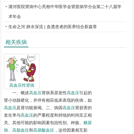
SCI论文，10-15篇中文核心期刊论文，另有多项护理基金项目及发明
潞河医院肾病中心亮相中华医学会肾脏病学分会第二十八届学
专利，目前在全力推进专利转化，此外，科室还高质量的完成了多项
药物临床试验质量规范（GCP）项目，全科的科研能力显著提升。
术年会
防病工作：
肾病中心
开展了不同形式的患教方式，包括：午间小
生命之河 静水深流 | 血透患者的医养结合新篇章
课堂、走进透析间的宣讲、微信公众平台线上宣教、肾脏病日义诊、
社区大讲堂等，此外，我中心还定期开展世界肾脏日活动、各项义诊
相关疾病
活动，目前已构建了从初期防治、中期治疗到晚期整合性照护的管理
体系，以便最大程度上减少患者的病痛，减轻家庭及社会的经济负
担。
四、亚专业建设
肾病中心
一贯重视人才培养及医疗梯队建设。定期组织人员进行
高血压性肾病
外出进修。为科室的亚专业建设打下了坚实的基础。目前科室已开展
一、概述
高血压
肾病系原发性
高血压
引起的
亚专业如下：
肾小动脉硬化，并伴有相应临床表现的疾病，如
高血压
及肾功能衰竭。二、病因
高血压
肾损害的
危重症血液净化CRRT团队：承担副中心危重肾脏疾病患者的救
发生率与
高血压
的严重程度和持续的时间呈正相
治工作，为CCU、呼吸科、血液科、
神经内科
、普外科、
血管外科
、
关。其他可能的影响因素包括性别、种族、
糖尿
泌尿外科、甲状腺外科等临床科室危重症肾功能衰竭患者保驾护航。
病
、
高脂血症
和
高尿酸血症
，这些因素相互影
目前小组具有CRRT机器6台，年均治疗量1500余例次，除常规CRRT