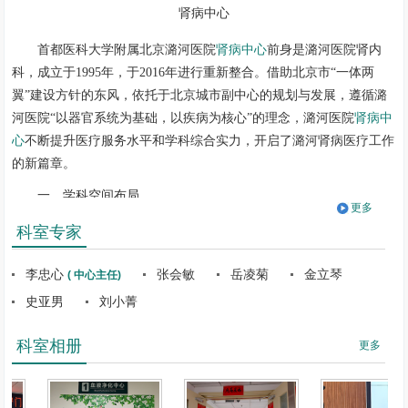
肾病中心
首都医科大学附属北京潞河医院
肾病中心
前身是潞河医院肾内
科，成立于1995年，于2016年进行重新整合。借助北京市“一体两
翼”建设方针的东风，依托于北京城市副中心的规划与发展，遵循潞
河医院“以器官系统为基础，以疾病为核心”的理念，潞河医院
肾病中
心
不断提升医疗服务水平和学科综合实力，开启了潞河肾病医疗工作
的新篇章。
一、学科空间布局
更多
肾病中心
位于潞河医院门诊综合楼8层，分为肾内科门诊、肾内
科室专家
科病房、血液透析中心及腹膜透析中心四个主要组成部分，同时垂直
管理位于郎府的老年病院血液透析中心，共同保障城市副中心及周边
李忠心
张会敏
岳凌菊
金立琴
( 中心主任)
地区人群的肾脏健康。
史亚男
刘小菁
二、学科规模与实力
科室相册
更多
潞河医院
肾病中心
设立了常规病房与无假日门诊，且具有副中心
地区目前最大的血透中心、腹透中心，所开展的诊疗项目充分满足了
周边地区人群肾脏病诊疗的需求。