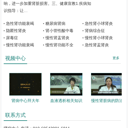
响，进一步加重肾脏损害。三、健康宣教1.疾病知
治疗以外，已开展了单膜血浆置换、双重滤过血浆置换、及特殊血浆
识指导：让…
置换技术。
透析通路团队：可独立进行动静脉内瘘成型术、内瘘修补术、经
急性肾功能衰竭
糖尿病肾病
急性肾小球肾炎
皮动静脉内瘘球囊扩张术、临时/长期深静脉置管术，常规腹膜透析
隐匿性肾炎
肾小管性酸中毒
肾病综合征
置管术、经皮穿刺腹膜透析置管术，在外科协助下经腹腔镜腹透导管
尿毒症
慢性肾盂肾炎
慢性肾小球肾炎
复位术，定期进行血管通路查房，开放血管通路门诊，为透析患者保
慢性肾功能衰竭
慢性肾功能不全
急性肾盂肾炎
护好“生命线”。
视频中心
更多
腹膜透析团队：按照SOP标准设置管理团队，增加腹透专科护士
评估及预宣教;新入患者遵从“医患共同决策、APD first”原则，入透后
采用3+5双轨培训模式;随访患者采用首日护理评估+次日医生诊治的
门诊一体化复诊流程;采用全科医护同质化培训及治疗模式，能够做
到从入透前评估到透析后专人全程管理，各项管理指标均达到北京市
先进水平。
肾病中心拜大年
血液透析相关知识
慢性肾脏病的防治
肾活检团队：
肾病中心
已可以独立完成肾穿刺活检术及肾脏疾病
临床病理讨论会(Clinical Pathological Conference，CPC)，每年独立完
联系方式
成肾穿刺活检100例以上，肾活检随诊门诊2000余例次，诊断病理类