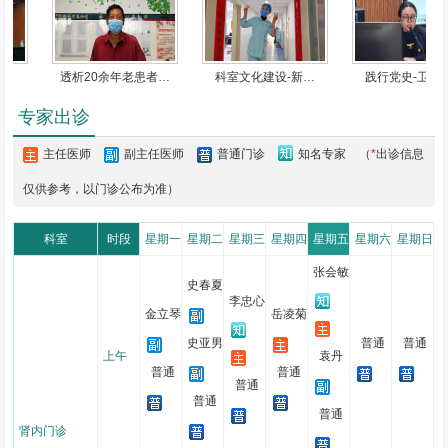
肾内科病房管理病床24张，未来拟开放危重症监护病床，具有较
强的常规诊疗能力及危重症肾病抢救能力。疾病谱覆盖急、慢性
泌尿
透析20余年老患者…
科室文化建设-新…
践行党史-卫生院
系感染
;急、
慢性肾功能不全
;急、
慢性肾小球肾炎
;ANCA相关小血管
炎、抗GBM病、非典型溶血尿毒综合征等少见、罕见危重肾脏疾病;
专家出诊
常规开展血液透析、腹膜透析等终末期肾病替代治疗。
主任医师
副主任医师
普通门诊
知名专家
（
*
出诊信息
潞河本部血液透析中心是京东地区最早建立的透析室。现拥有血
仅供参考，以门诊公布为准）
液透析机器62台，管理血透患者260余名，可以完成自体动静脉内瘘
成形术、临时/长期深静脉置管术等操作，开展血液透析、血液滤
科室
时段
星期一
星期二
星期三
星期四
星期五
星期六
星期日
过、血液灌流等多种治疗模式，实现了全面电子化办公及管理，进行
医护同质化培训及考核，开展共同质控、多科室联合查房等，透析质
张会敏
史春夏
量不断提升。
李忠心
金立琴
岳凌菊
老年病院血液透析中心（郎府）现开放透析机50台，管理血透患
史亚男
普通
普通
者150余名，目前与本部血液透析中心采用一体化管理，医护人员采
上午
袁丹
普通
普通
用同质化的培训、考核及医师三级查房制度，积极开展患者同质化宣
普通
教，透析质量和透析患者的远期预后迅速向本部水准靠近。
普通
普通
肾内门诊
腹膜透析中心是北京城市副中心目前唯一的腹透中心，辐射范围