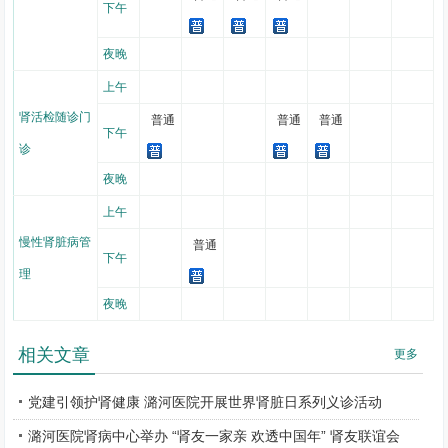
下午
相配合，携手并进，共同完成中心医教研防多方面工作任务，成绩良
好。
夜晚
医疗：
肾病中心
目前病房出院约1200余人次/年，平均住院日约
上午
7.5天，门诊就诊人数约35000余人次/年，血液透析治疗70000余人次/
肾活检随诊门
普通
普通
普通
年，腹膜透析随诊2500余人次/年，医疗工作量及质量均不断提高。
下午
诊
教学：承担首都医科大学临床医学系、预防医学系、影像专科等
夜晚
学系全日制教学任务，承担内科专业基地及全科专业基地的住院医师
上午
规范化培训任务，承担首都医科大学全日制学生的肾内科见习、实习
教育工作，目前具备理论授课教师10余名，全员取得高师资格。指导
慢性肾脏病管
普通
下午
教师均按时完成各级指导教师院级师资培训。科室积极发掘及培养青
理
年医生参与到教学工作中，曾多次获得各项教学荣誉，现已完成市级
夜晚
教学课题一项，校级、院级教学课题多项，教学工作受到学生及规培
医师广泛好评。
相关文章
更多
科研：
肾病中心
目前已完成市科委、区科委20余项课题，每年均
有新的科研项目立项，研究内容主要涉及肾脏病基础研究、血液净化
党建引领护肾健康 潞河医院开展世界肾脏日系列义诊活动
质量管理、CKD-MBD、透析与营养、透析与环境等。每年发表2-3篇
潞河医院肾病中心举办 “肾友一家亲 欢透中国年” 肾友联谊会