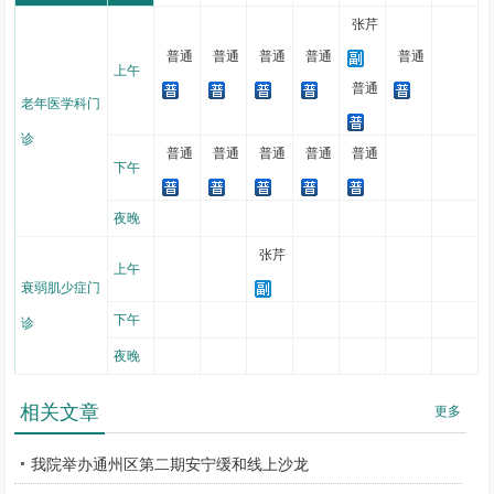
面提高其晚年生活质量。
张芹
普通
普通
普通
普通
普通
老年医学科团队在睡眠疾病诊疗方面积累了丰富的经验，科室配
上午
备睡眠监测室、多导脑电睡眠行为监测设备联合睡眠相关量表，为老
普通
老年医学科门
年睡眠障碍患者的诊疗和干预提供了强有力的保障。
诊
科室作为通州区老年健康和医养结合指导中心，负责辖区内社区
普通
普通
普通
普通
普通
下午
卫生服务机构和养老机构的相关培训及指导等工作，并与多家机构签
订了医养结合协议，负责机构内照护人员的照护能力提升培训及对机
夜晚
构内老人开展日常巡诊、老年综合评估及用药指导等，逐步建立起副
张芹
中心机构养老老人的健康数据库，实现对该群体老人的远程管理和及
上午
衰弱肌少症门
时转诊。
下午
诊
主要诊疗病种：衰弱、肌少症、营养不良、睡眠障碍、痴呆、
帕
金森病
、谵妄、便秘等常见老年问题及老年综合征的筛查、评估与干
夜晚
预；老年神经系统疾病、呼吸系统疾病、心血管疾病、消化系统疾病
相关文章
等慢性疾病的诊治。
更多
我院举办通州区第二期安宁缓和线上沙龙
老年医学科门诊：