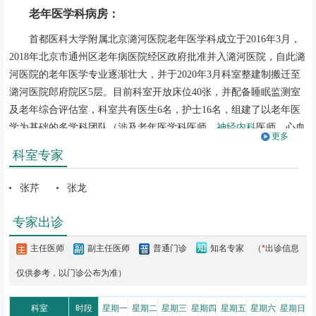
老年医学科病房：
首都医科大学附属北京潞河医院老年医学科成立于2016年3月，
2018年北京市通州区老年病医院经区政府批准并入潞河医院，自此潞
河医院的老年医学专业逐渐壮大，并于2020年3月科室整建制搬迁至
潞河医院郎府院区5层。目前科室开放床位40张，并配备睡眠监测室
及老年综合评估室，科室共有医生6名，护士16名，组建了以老年医
学为基础的多学科团队（涉及老年医学科医师、
神经内科
医师、心血
更多
管内科医师、
重症医学科
医师、
营养科
医师、肿瘤科医师、外科医
科室专家
师、临床药师、老年专科护士、康复专科护士、医务社工等）。科室
配有中心监护设备、高流量吸氧设备，多导脑电睡眠行为监测设备、
张芹
张龙
视频脑电监测设备、床旁超声、人体成分分析仪等先进设备，可为老
年患者提供优良的医疗和护理服务。
专家出诊
老年医学科秉承“五全服务”理念，即全人、全程、全家、全队和
主任医师
副主任医师
普通门诊
知名专家
（
*
出诊信息
全社区合作模式，主要为60岁以上的老年患者提供健康管理、慢病管
仅供参考，以门诊公布为准）
理、急性病诊疗、病后康复、长期照护到安宁疗护的综合性诊疗服
务，采取多学科团队工作模式，通过老年综合评估，为老年人提供全
科室
时段
星期一
星期二
星期三
星期四
星期五
星期六
星期日
方位、个体化的预防、干预和诊疗措施，维持老年人的功能状态，全